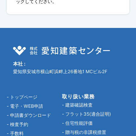
ックしてください。
本社 :
愛知県安城市横山町浜畔上26番地1 MCビル2F
取り扱い業務
-
トップページ
-
建築確認検査
-
電子・WEB申請
-
フラット35(適合証明)
-
申請書ダウンロード
-
住宅性能評価
-
検査予約
-
贈与税の非課税措置
-
手数料