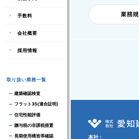
手数料
会社概要
採用情報
取り扱い業務一覧
建築確認検査
フラット35(適合証明)
住宅性能評価
贈与税の非課税措置
長期使用構造等確認
本社 :