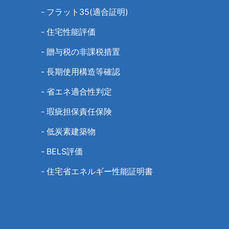
-
フラット35(適合証明)
-
住宅性能評価
-
贈与税の非課税措置
-
長期使用構造等確認
-
省エネ適合性判定
-
瑕疵担保責任保険
-
低炭素建築物
-
BELS評価
-
住宅省エネルギー性能証明書