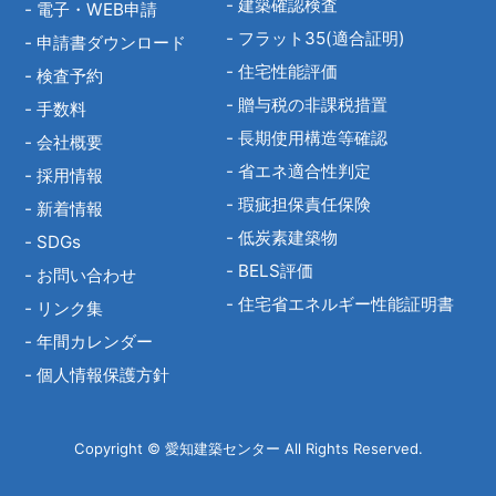
-
建築確認検査
-
電子・WEB申請
-
フラット35(適合証明)
-
申請書ダウンロード
-
住宅性能評価
-
検査予約
-
贈与税の非課税措置
-
手数料
-
長期使用構造等確認
-
会社概要
-
省エネ適合性判定
-
採用情報
-
瑕疵担保責任保険
-
新着情報
-
低炭素建築物
-
SDGs
-
BELS評価
-
お問い合わせ
-
住宅省エネルギー性能証明書
-
リンク集
-
年間カレンダー
-
個人情報保護方針
Copyright © 愛知建築センター All Rights Reserved.